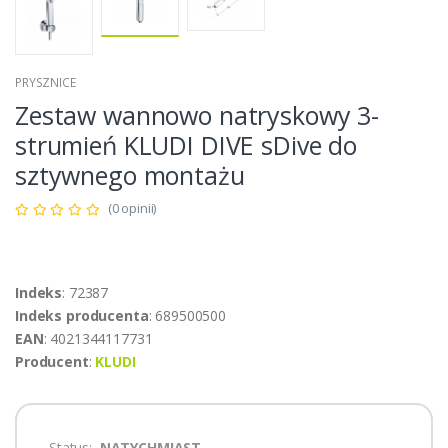
PRYSZNICE
Zestaw wannowo natryskowy 3-
strumień KLUDI DIVE sDive do
sztywnego montażu
(0 opinii)
Indeks
: 72387
Indeks producenta
: 689500500
EAN
: 4021344117731
Producent
:
KLUDI
Status:
.NATYCHMIAST.