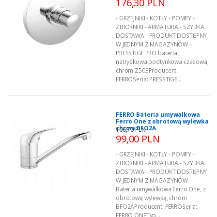
176,30 PLN
- GRZEJNIKI - KOTŁY - POMPY -
ZBIORNIKI - ARMATURA - SZYBKA
DOSTAWA - PRODUKT DOSTĘPNY
W JEDNYM Z MAGAZYNÓW -
PRESSTIGE PRO bateria
natryskowa podtynkowa czasowa,
chrom Z503Producent:
FERROSeria: PRESSTIGE...
FERRO Bateria umywalkowa
Ferro One z obrotową wylewka
chrom BFO2A
106,70 PLN
99,00 PLN
- GRZEJNIKI - KOTŁY - POMPY -
ZBIORNIKI - ARMATURA - SZYBKA
DOSTAWA - PRODUKT DOSTĘPNY
W JEDNYM Z MAGAZYNÓW -
Bateria umywalkowa Ferro One, z
obrotową wylewką, chrom
BFO2AProducent: FERROSeria:
FERRO ONETyp...