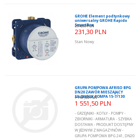
GROHE Element podtynkowy
uniwersalny GROHE Rapido
SmartBox
254,60 PLN
231,30 PLN
Stan:
Nowy
GRUPA POMPOWA AFRISO BPG
DN20 ZAWÓR MIESZAJĄCY
SIŁOWNIK POMPA 15-7/130
1 707,80 PLN
1 551,50 PLN
- GRZEJNIKI - KOTŁY - POMPY -
ZBIORNIKI - ARMATURA - SZYBKA
DOSTAWA - PRODUKT DOSTĘPNY
W JEDNYM Z MAGAZYNÓW -
GRUPA POMPOWA BPG 241, DN20