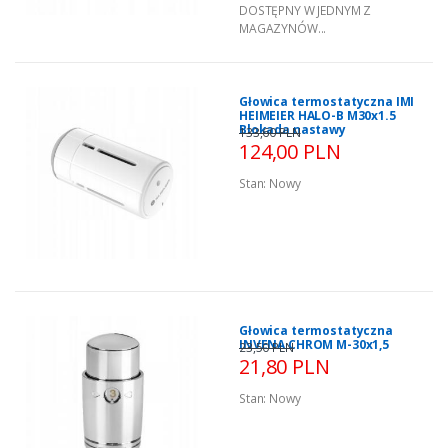
DOSTĘPNY W JEDNYM Z
MAGAZYNÓW...
Głowica termostatyczna IMI
HEIMEIER HALO-B M30x1.5
Blokada nastawy
133,60 PLN
124,00 PLN
Stan:
Nowy
Głowica termostatyczna
INVENA CHROM M-30x1,5
23,50 PLN
21,80 PLN
Stan:
Nowy