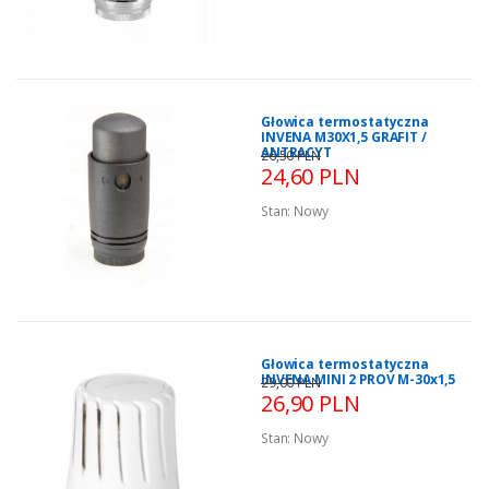
Głowica termostatyczna
INVENA M30X1,5 GRAFIT /
ANTRACYT
26,50 PLN
24,60 PLN
Stan:
Nowy
Głowica termostatyczna
INVENA MINI 2 PROV M-30x1,5
29,00 PLN
26,90 PLN
Stan:
Nowy