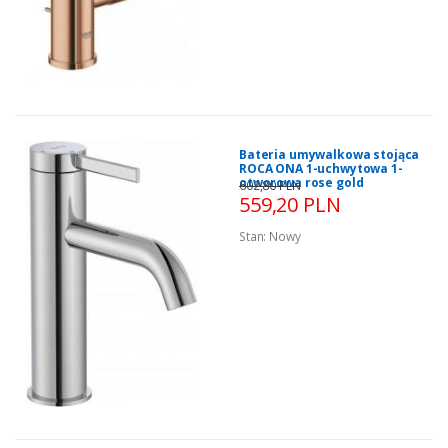
Bateria umywalkowa stojąca
ROCA ONA 1-uchwytowa 1-
otworowa rose gold
602,80 PLN
559,20 PLN
Stan:
Nowy