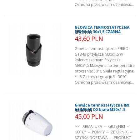
Ochrona przeciwzamrożeniowa:...
GŁOWICA TERMOSTATYCZNA
FERRO M-30x1,5 CZARNA
47,00 PLN
43,60 PLN
Głowica termostatyczna FERRO
GT34B przyłącze M30x1.5 w
kolorze czarnym Przyłącze:
M30x1,5 Maksymalna temperatura
otoczenia: 50°C Skala regulacyjna:
* - 5 Zakres regulacji: 9 - 30°C
Ochrona przeciwzamrożeniowa:...
Głowica termostatyczna IMI
HEIMEIER DX biała M30x1.5
48,50 PLN
45,00 PLN
>> ARMATURA -- GRZEJNIKI --
KOTŁY -- POMPY -- ZBIORNIKI --
SZYBKA DOSTAWA -- PRODUKT