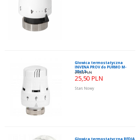
Głowica termostatyczna
INVENA PROV do PURMO M-
30x1,5
29,20 PLN
25,50 PLN
Stan:
Nowy
Głowica termostatyczna REDIA