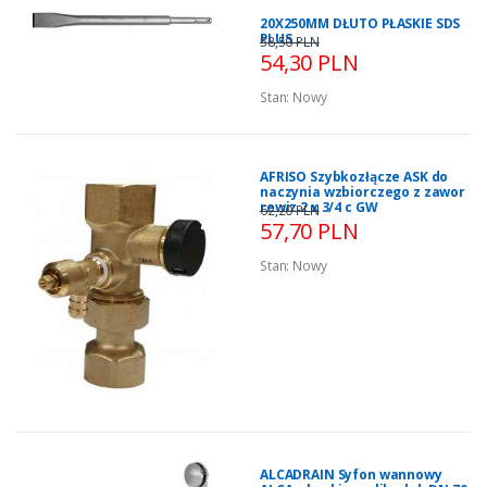
20X250MM DŁUTO PŁASKIE SDS
PLUS
58,50 PLN
54,30 PLN
Stan:
Nowy
AFRISO Szybkozłącze ASK do
naczynia wzbiorczego z zawor
rewiz 2 x 3/4 c GW
62,20 PLN
57,70 PLN
Stan:
Nowy
ALCADRAIN Syfon wannowy