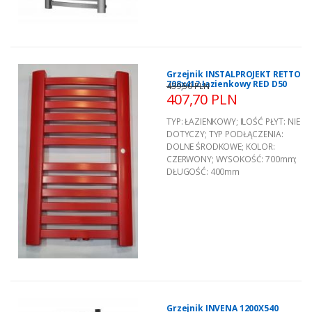
Grzejnik INSTALPROJEKT RETTO
708x412 łazienkowy RED D50
439,50 PLN
407,70 PLN
TYP:
ŁAZIENKOWY
;
ILOŚĆ PŁYT:
NIE
DOTYCZY
;
TYP PODŁĄCZENIA:
DOLNE ŚRODKOWE
;
KOLOR:
CZERWONY
;
WYSOKOŚĆ:
700mm
;
DŁUGOŚĆ:
400mm
Grzejnik INVENA 1200X540