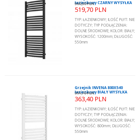
łazienkowy CZARNY WYSYŁKA
560,30 PLN
519,70 PLN
TYP:
ŁAZIENKOWY
;
ILOŚĆ PŁYT:
NIE
DOTYCZY
;
TYP PODŁĄCZENIA:
DOLNE ŚRODKOWE
;
KOLOR:
BIAŁY
;
WYSOKOŚĆ:
1200mm
;
DŁUGOŚĆ:
550mm
Grzejnik INVENA 800X540
łazienkowy BIAŁY WYSYŁKA
391,70 PLN
363,40 PLN
TYP:
ŁAZIENKOWY
;
ILOŚĆ PŁYT:
NIE
DOTYCZY
;
TYP PODŁĄCZENIA:
DOLNE ŚRODKOWE
;
KOLOR:
BIAŁY
;
WYSOKOŚĆ:
800mm
;
DŁUGOŚĆ:
550mm