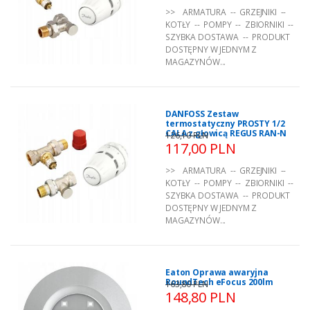
>> ARMATURA -- GRZEJNIKI --
KOTŁY -- POMPY -- ZBIORNIKI --
SZYBKA DOSTAWA -- PRODUKT
DOSTĘPNY W JEDNYM Z
MAGAZYNÓW...
DANFOSS Zestaw
termostatyczny PROSTY 1/2
CALA z głowicą REGUS RAN-N
126,10 PLN
117,00 PLN
>> ARMATURA -- GRZEJNIKI --
KOTŁY -- POMPY -- ZBIORNIKI --
SZYBKA DOSTAWA -- PRODUKT
DOSTĘPNY W JEDNYM Z
MAGAZYNÓW...
Eaton Oprawa awaryjna
RoundTech eFocus 200lm
163,80 PLN
148,80 PLN