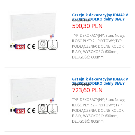
Grzejnik dekoracyjny IDMAR V
22 600x600 DEKO dolny BIAŁY
636,30 PLN
590,30 PLN
TYP:
DEKORACYJNY
;
Stan:
Nowy
;
ILOŚĆ PŁYT:
2 - PŁYTOWY
;
TYP
PODŁĄCZENIA:
DOLNE
;
KOLOR:
BIAŁY
;
WYSOKOŚĆ:
600mm
;
DŁUGOŚĆ:
600mm
Grzejnik dekoracyjny IDMAR V
22 600x800 DEKO dolny BIAŁY
780,10 PLN
723,60 PLN
TYP:
DEKORACYJNY
;
Stan:
Nowy
;
ILOŚĆ PŁYT:
2 - PŁYTOWY
;
TYP
PODŁĄCZENIA:
DOLNE
;
KOLOR:
BIAŁY
;
WYSOKOŚĆ:
600mm
;
DŁUGOŚĆ:
800mm