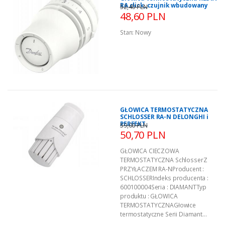
RA click, czujnik wbudowany
52,40 PLN
48,60 PLN
Stan:
Nowy
GŁOWICA TERMOSTATYCZNA
SCHLOSSER RA-N DELONGHI i
PERFEKT
59,00 PLN
50,70 PLN
GŁOWICA CIECZOWA
TERMOSTATYCZNA SchlosserZ
PRZYŁACZEM RA-NProducent :
SCHLOSSERIndeks producenta :
600100004Seria : DIAMANTTyp
produktu : GŁOWICA
TERMOSTATYCZNAGłowice
termostatyczne Serii Diamant...