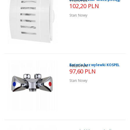
110,10 PLN
102,20 PLN
Stan:
Nowy
Bateria bez wylewki KOSPEL
105,20 PLN
97,60 PLN
Stan:
Nowy