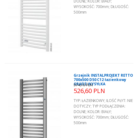
DOLNE
;
KOLOR:
BIAŁY
;
WYSOKOŚĆ:
700mm
;
DŁUGOŚĆ:
500mm
Grzejnik INSTALPROJEKT RETTO
700x500 D50 C12 łazienkowy
GRAFIT WYSYŁKA
574,10 PLN
526,60 PLN
TYP:
ŁAZIENKOWY
;
ILOŚĆ PŁYT:
NIE
DOTYCZY
;
TYP PODŁĄCZENIA:
DOLNE
;
KOLOR:
BIAŁY
;
WYSOKOŚĆ:
700mm
;
DŁUGOŚĆ:
500mm