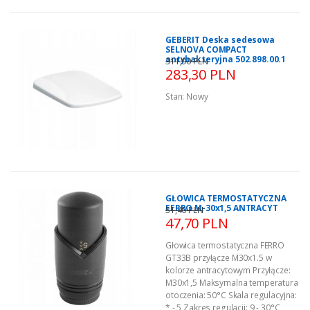
GEBERIT Deska sedesowa
SELNOVA COMPACT
antybakteryjna 502.898.00.1
311,90 PLN
283,30 PLN
Stan:
Nowy
GŁOWICA TERMOSTATYCZNA
FERRO M-30x1,5 ANTRACYT
51,40 PLN
47,70 PLN
Głowica termostatyczna FERRO
GT33B przyłącze M30x1.5 w
kolorze antracytowym Przyłącze:
M30x1,5 Maksymalna temperatura
otoczenia: 50°C Skala regulacyjna:
* - 5 Zakres regulacji: 9 - 30°C