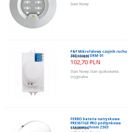
Stan:
Nowy
F&F Mikrofalowy czujnik ruchu
360 stopni DRM-01
110,70 PLN
102,70 PLN
Stan:
Nowy
;
Stan opakowania:
oryginalne
FERRO bateria natryskowa
PRESSTIGE PRO podtynkowa
czasowa chrom Z503
190,00 PLN