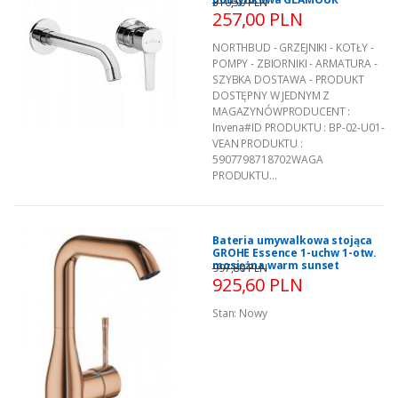
310,50 PLN
257,00 PLN
NORTHBUD - GRZEJNIKI - KOTŁY -
POMPY - ZBIORNIKI - ARMATURA -
SZYBKA DOSTAWA - PRODUKT
DOSTĘPNY W JEDNYM Z
MAGAZYNÓWPRODUCENT :
Invena#ID PRODUKTU : BP-02-U01-
VEAN PRODUKTU :
5907798718702WAGA
PRODUKTU...
Bateria umywalkowa stojąca
GROHE Essence 1-uchw 1-otw.
mosiężna warm sunset
997,80 PLN
925,60 PLN
Stan:
Nowy