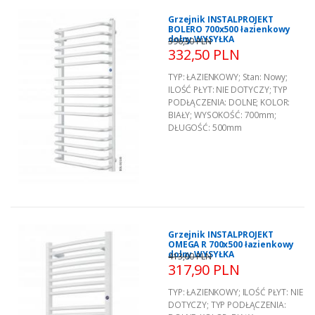
Grzejnik INSTALPROJEKT
BOLERO 700x500 łazienkowy
dolny WYSYŁKA
396,30 PLN
332,50 PLN
TYP:
ŁAZIENKOWY
;
Stan:
Nowy
;
ILOŚĆ PŁYT:
NIE DOTYCZY
;
TYP
PODŁĄCZENIA:
DOLNE
;
KOLOR:
BIAŁY
;
WYSOKOŚĆ:
700mm
;
DŁUGOŚĆ:
500mm
Grzejnik INSTALPROJEKT
OMEGA R 700x500 łazienkowy
dolny WYSYŁKA
413,00 PLN
317,90 PLN
TYP:
ŁAZIENKOWY
;
ILOŚĆ PŁYT:
NIE
DOTYCZY
;
TYP PODŁĄCZENIA: