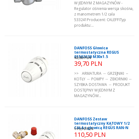
W JEDNYM Z MAGAZYNÓW -
Regulator ciśnienia wersja skośna,
z manometrem 1/2 cala
533241Producent: CALEFFITyp
produktu:...
DANFOSS Głowica
termostatyczna REGUS
015G3630 M30x1.5
42,80 PLN
39,70 PLN
>> ARMATURA -- GRZEJNIKI --
KOTŁY -- POMPY -- ZBIORNIKI --
SZYBKA DOSTAWA -- PRODUKT
DOSTĘPNY W JEDNYM Z
MAGAZYNÓW...
DANFOSS Zestaw
termostatyczny KĄTOWY 1/2
CALA z głowicą REGUS RAN-N
119,10 PLN
110,50 PLN