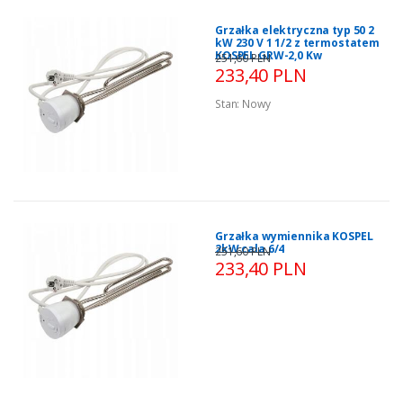
Grzałka elektryczna typ 50 2
kW 230 V 1 1/2 z termostatem
KOSPEL GRW-2,0 Kw
251,60 PLN
233,40 PLN
Stan:
Nowy
Grzałka wymiennika KOSPEL
2kW cala 6/4
251,60 PLN
233,40 PLN