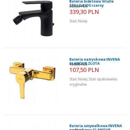
Bateria bidetowa Vitalle
STILLO KIOS czarny
365,80 PLN
339,30 PLN
Stan:
Nowy
Bateria natryskowa INVENA
GLAMOUR ZŁOTA
139,00 PLN
107,50 PLN
Stan:
Nowy
;
Stan opakowania:
oryginalne
Bateria umywalkowa INVENA
podtynkowa GLAMOUR