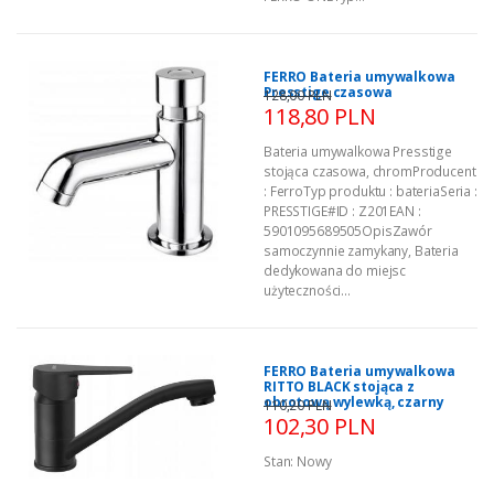
FERRO Bateria umywalkowa
Presstige czasowa
128,00 PLN
118,80 PLN
Bateria umywalkowa Presstige
stojąca czasowa, chromProducent
: FerroTyp produktu : bateriaSeria :
PRESSTIGE#ID : Z201EAN :
5901095689505OpisZawór
samoczynnie zamykany, Bateria
dedykowana do miejsc
użyteczności...
FERRO Bateria umywalkowa
RITTO BLACK stojąca z
obrotową wylewką, czarny
110,20 PLN
102,30 PLN
Stan:
Nowy