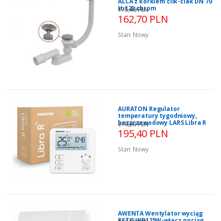
ALCA z korkiem clik-clak DN 70
H-120 chrom
175,40 PLN
162,70 PLN
Stan:
Nowy
AURATON Regulator
temperatury tygodniowy,
bezprzewodowy LARS Libra R
210,60 PLN
195,40 PLN
Stan:
Nowy
AWENTA Wentylator wyciąg
RETIS WR125W-włacz.pociąg.