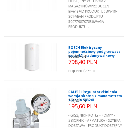
DOSTĘPNY W JEDNYM Z
MAGAZYNÓWPRODUCENT :
Invena#ID PRODUKTU : BW-19-
S01-VEAN PRODUKTU :
5907798707836WAGA
PRODUKTU...
BOSCH Elektryczny
pojemnościowy podgrzewacz
wody 50l, nadumywalkowy
860,60 PLN
798,40 PLN
POJEMNOŚĆ:
50 L
CALEFFI Regulator ciśnienia
wersja skośna z manometrem
1/2 cala 533241
215,30 PLN
195,60 PLN
- GRZEJNIKI - KOTŁY - POMPY -
ZBIORNIKI - ARMATURA - SZYBKA
DOSTAWA - PRODUKT DOSTĘPNY