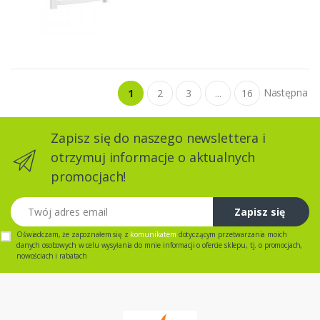
Następna
1
2
3
...
16
Zapisz się do naszego newslettera i
otrzymuj informacje o aktualnych
promocjach!
Twój adres email
Zapisz się
Oświadczam, że zapoznałem się z
komunikatem
dotyczącym przetwarzania moich
danych osobowych w celu wysyłania do mnie informacji o ofercie sklepu, tj. o promocjach,
nowościach i rabatach