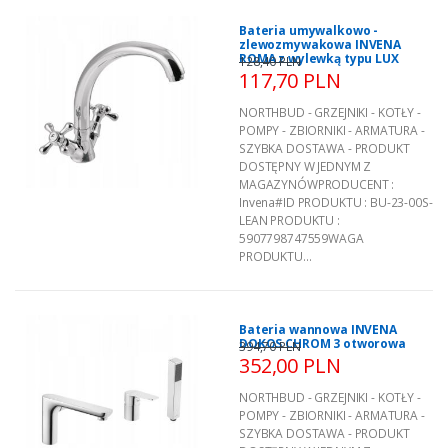
Bateria umywalkowo -
zlewozmywakowa INVENA
ROMA z wylewką typu LUX
128,40 PLN
117,70 PLN
NORTHBUD - GRZEJNIKI - KOTŁY -
POMPY - ZBIORNIKI - ARMATURA -
SZYBKA DOSTAWA - PRODUKT
DOSTĘPNY W JEDNYM Z
MAGAZYNÓWPRODUCENT :
Invena#ID PRODUKTU : BU-23-00S-
LEAN PRODUKTU :
5907798747559WAGA
PRODUKTU...
Bateria wannowa INVENA
DOKOS CHROM 3 otworowa
394,70 PLN
352,00 PLN
NORTHBUD - GRZEJNIKI - KOTŁY -
POMPY - ZBIORNIKI - ARMATURA -
SZYBKA DOSTAWA - PRODUKT