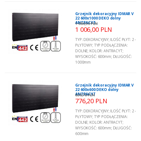
Grzejnik dekoracyjny IDMAR V
22 600x1000 DEKO dolny
ANTRACYT
1 084,50 PLN
1 006,00 PLN
TYP:
DEKORACYJNY
;
ILOŚĆ PŁYT:
2 -
PŁYTOWY
;
TYP PODŁĄCZENIA:
DOLNE
;
KOLOR:
ANTRACYT
;
WYSOKOŚĆ:
600mm
;
DŁUGOŚĆ:
1000mm
Grzejnik dekoracyjny IDMAR V
22 600x600 DEKO dolny
ANTRACYT
836,70 PLN
776,20 PLN
TYP:
DEKORACYJNY
;
ILOŚĆ PŁYT:
2 -
PŁYTOWY
;
TYP PODŁĄCZENIA:
DOLNE
;
KOLOR:
ANTRACYT
;
WYSOKOŚĆ:
600mm
;
DŁUGOŚĆ:
600mm