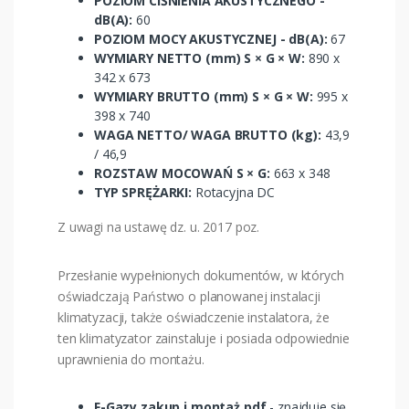
POZIOM CIŚNIENIA AKUSTYCZNEGO -
dB(A):
60
POZIOM MOCY AKUSTYCZNEJ - dB(A):
67
WYMIARY NETTO (mm) S × G × W:
890 x
342 x 673
WYMIARY BRUTTO (mm) S × G × W:
995 x
398 x 740
WAGA NETTO/ WAGA BRUTTO (kg):
43,9
/ 46,9
ROZSTAW MOCOWAŃ S × G:
663 x 348
TYP SPRĘŻARKI:
Rotacyjna DC
Z uwagi na ustawę dz. u. 2017 poz.
Przesłanie wypełnionych dokumentów, w których
oświadczają Państwo o planowanej instalacji
klimatyzacji, także oświadczenie instalatora, że
ten klimatyzator zainstaluje i posiada odpowiednie
uprawnienia do montażu.
F-Gazy zakup i montaż.pdf
- znajduje się