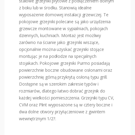
stalowe grzejniki płytowe z podłączeniem dolnym
z boku lub w środku. Stanowią idealne
wyposażenie domowej instalacji grzewczej. Te
pokojowe grzejniki polecane są jako urządzenia
grzewcze montowane w sypialniach, pokojach
dziennych, kuchniach. Montaż jest możliwy
zarówno na ścianie jako grzejniki wiszące,
opcjonalnie można uzyskać grzejniki stojące
montując je na podłodze na specjalnych
stojakach. Pokojowe grzejniki Purmo posiadają
powierzchnie boczne obudowane osłonami oraz
powierzchnię górną przykrytą osłoną typu grill.
Dostępne są w szerokim zakresie typów i
rozmiarów, dlatego łatwo dobrać grzejnik do
każdej wielkości pomieszczenia. Grzejniki typu CV,
CVM oraz Plint wyposażone są w cztery boczne i
dwa dolne otwory przyłączeniowe z gwintem
wewnętrznym 1/2?.