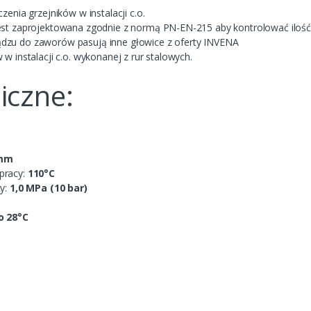
zenia grzejników w instalacji c.o.
est zaprojektowana zgodnie z normą PN-EN-215 aby kontrolować ilość
zu do zaworów pasują inne głowice z oferty INVENA
w instalacji c.o. wykonanej z rur stalowych.
iczne:
 mm
pracy:
110°C
y:
1,0 MPa (10 bar)
o 28°C