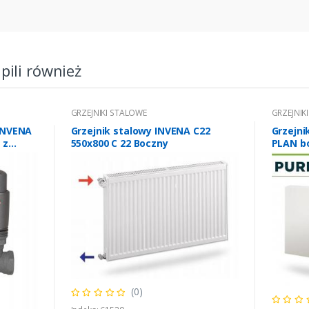
upili również
GRZEJNIKI STALOWE
GRZEJNIK
INVENA
Grzejnik stalowy INVENA C22
Grzejni
 z
550x800 C 22 Boczny
PLAN b
(0)