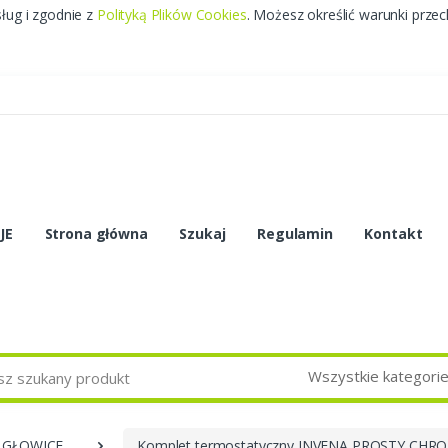
sług i zgodnie z
Polityką Plików Cookies
. Możesz określić warunki prze
JE
Strona główna
Szukaj
Regulamin
Kontakt
Wszystkie kategori
 GŁOWICE
Komplet termostatyczny INVENA PROSTY CHRO