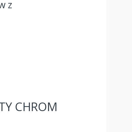
w z
STY CHROM