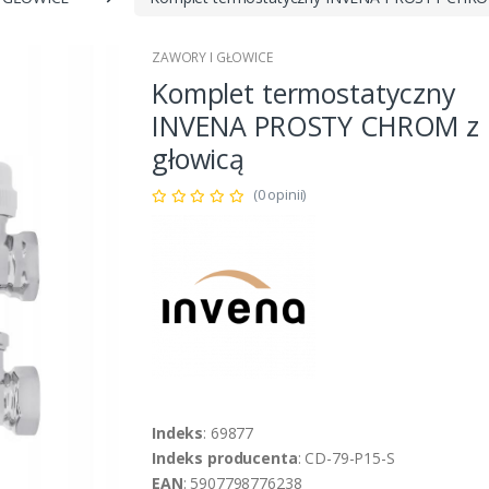
ZAWORY I GŁOWICE
Komplet termostatyczny
INVENA PROSTY CHROM z
głowicą
(0 opinii)
Indeks
: 69877
Indeks producenta
: CD-79-P15-S
EAN
: 5907798776238