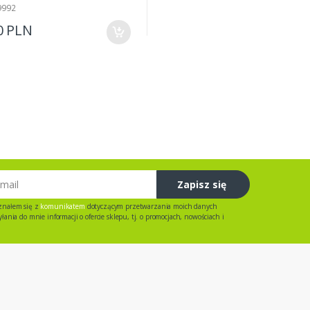
9992
0 PLN
Zapisz się
znałem się z
komunikatem
dotyczącym przetwarzania moich danych
ania do mnie informacji o ofercie sklepu, tj. o promocjach, nowościach i