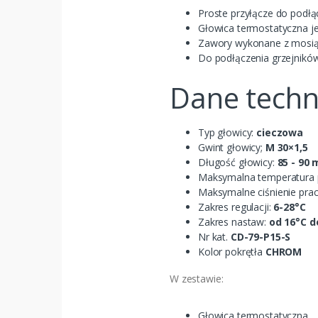
Proste przyłącze do podłąc
Głowica termostatyczna j
Zawory wykonane z mosiąd
Do podłączenia grzejników 
Dane techn
Typ głowicy:
cieczowa
Gwint głowicy;
M 30×1,5
Długość głowicy:
85 - 90
Maksymalna temperatura 
Maksymalne ciśnienie prac
Zakres regulacji:
6-28
°
C
Zakres nastaw:
od 16°C d
Nr kat.
CD-79-P15-S
Kolor pokrętła
CHROM
W zestawie:
Głowica termostatyczna