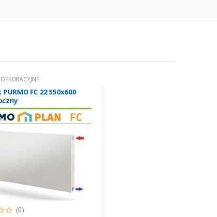
I DEKORACYJNE
k PURMO FC 22 550x600
oczny
(0)