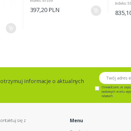
Indeks: 61539
Indeks: 5
397,20 PLN
835,1
Twój adres email
 otrzymuj informacje o aktualnych
Oświadczam, że zapo
osobowych w celu wysył
rabatach
ontaktuj się z
Menu