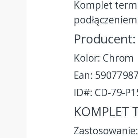
Komplet termo
podłączenie
Producent:
Kolor: Chrom
Ean: 5907798
ID#: CD-79-P1
KOMPLET 
Zastosowanie