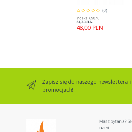
(0)
Indeks: 69876
51,70 PLN
48,00 PLN
Zapisz się do naszego newslettera i
promocjach!
Masz pytania? Sk
nami!