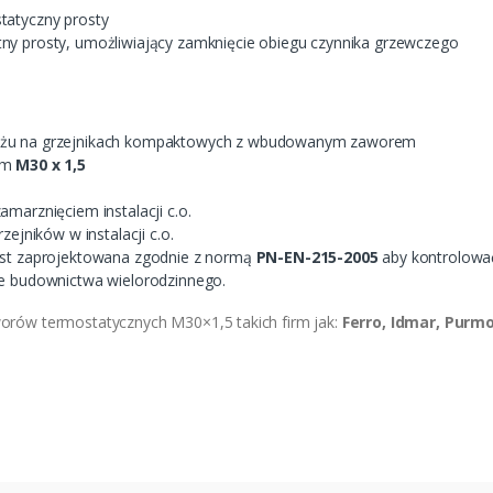
tatyczny prosty
ny prosty, umożliwiający zamknięcie obiegu czynnika grzewczego
ażu na grzejnikach kompaktowych z wbudowanym zaworem
ym
M30 x 1,5
marznięciem instalacji c.o.
zejników w instalacji c.o.
est zaprojektowana zgodnie z normą
PN-EN-215-2005
aby kontrolować
ce budownictwa wielorodzinnego.
orów termostatycznych M30×1,5 takich firm jak:
Ferro, Idmar, Purmo