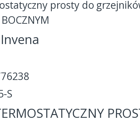
statyczny prosty do grzejnikó
m BOCZNYM
 Invena
776238
5-S
TERMOSTATYCZNY PRO
: