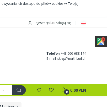
chowywania lub dostępu do plików cookies w Twojej
Rejestracja
lub
Zaloguj się
Telefon
+48 600 688 174
E-mail:
sklep@northbud.pl
e
0,00 PLN
0
M z głowicą