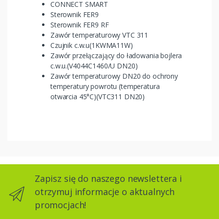
CONNECT SMART
Sterownik FER9
Sterownik FER9 RF
Zawór temperaturowy VTC 311
Czujnik c.w.u(1KWMA11W)
Zawór przełączający do ładowania bojlera
c.w.u.(V4044C1460/U DN20)
Zawór temperaturowy DN20 do ochrony
temperatury powrotu (temperatura
otwarcia 45°C)(VTC311 DN20)
Zapisz się do naszego newslettera i
otrzymuj informacje o aktualnych
promocjach!