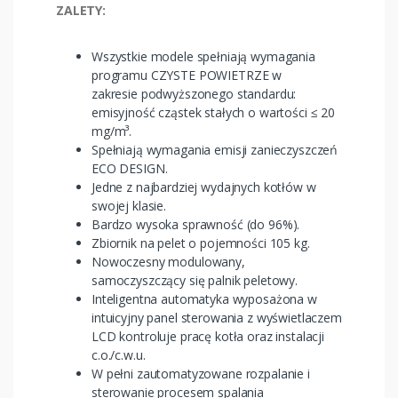
ZALETY:
Wszystkie modele spełniają wymagania
programu CZYSTE POWIETRZE w
zakresie podwyższonego standardu:
emisyjność cząstek stałych o wartości ≤ 20
mg/m³.
Spełniają wymagania emisji zanieczyszczeń
ECO DESIGN.
Jedne z najbardziej wydajnych kotłów w
swojej klasie.
Bardzo wysoka sprawność (do 96%).
Zbiornik na pelet o pojemności 105 kg.
Nowoczesny modulowany,
samoczyszczący się palnik peletowy.
Inteligentna automatyka wyposażona w
intuicyjny panel sterowania z wyświetlaczem
LCD kontroluje pracę kotła oraz instalacji
c.o./c.w.u.
W pełni zautomatyzowane rozpalanie i
sterowanie procesem spalania