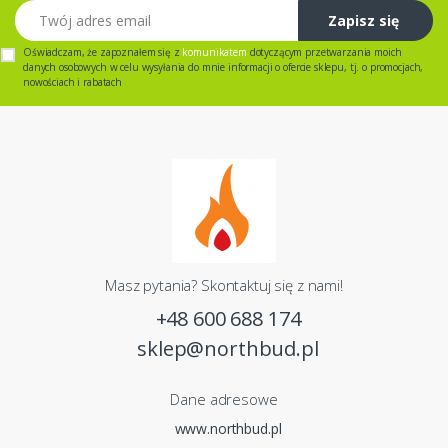
Twój adres email
Zapisz się
Oświadczam, że zapoznałem się z
komunikatem
dotyczącym przetwarzania moich
danych osobowych w celu wysyłania do mnie informacji o ofercie sklepu, tj. o promocjach,
nowościach i rabatach
Masz pytania? Skontaktuj się z nami!
+48 600 688 174
sklep@northbud.pl
Dane adresowe
www.northbud.pl