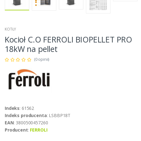
KOTŁY
Kocioł C.O FERROLI BIOPELLET PRO
18kW na pellet
(0 opinii)
Indeks
: 61562
Indeks producenta
: LSBBP18T
EAN
: 3800500457260
Producent
:
FERROLI