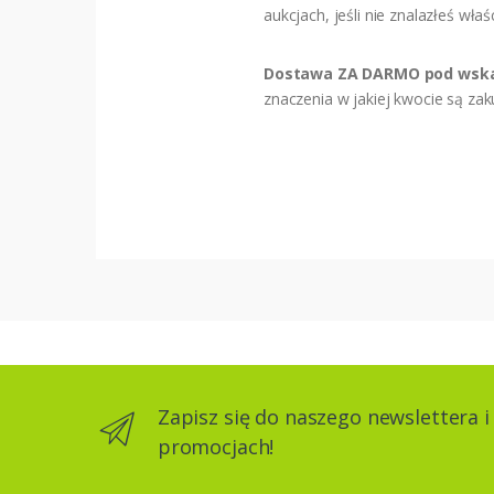
aukcjach, jeśli nie znalazłeś wł
Dostawa ZA DARMO pod wska
znaczenia w jakiej kwocie są za
Zapisz się do naszego newslettera i
promocjach!