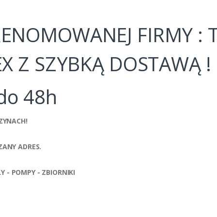
RENOMOWANEJ FIRMY : 
EX Z SZYBKĄ DOSTAWĄ !
do 48h
ZYNACH!
ANY ADRES.
Y - POMPY - ZBIORNIKI