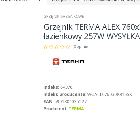
GRZEJNIKI ŁAZIENKOWE
Grzejnik TERMA ALEX 760x
łazienkowy 257W WYSYŁKA
(0 opinii)
Indeks
: 64376
Indeks producenta
: WGALE076030K916SX
EAN
: 5901804035227
Producent
:
TERMA