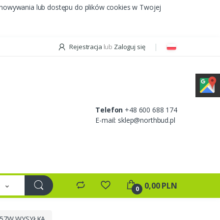
chowywania lub dostępu do plików cookies w Twojej
Rejestracja
lub
Zaloguj się
Telefon
+48 600 688 174
E-mail:
sklep@northbud.pl
e
0,00 PLN
0
 257W WYSYŁKA