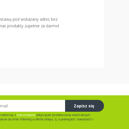
stawą pod wskazany adres bez
nas produkty zupełnie za darmo!
Zapisz się
znałem się z
komunikatem
dotyczącym przetwarzania moich danych
ania do mnie informacji o ofercie sklepu, tj. o promocjach, nowościach i