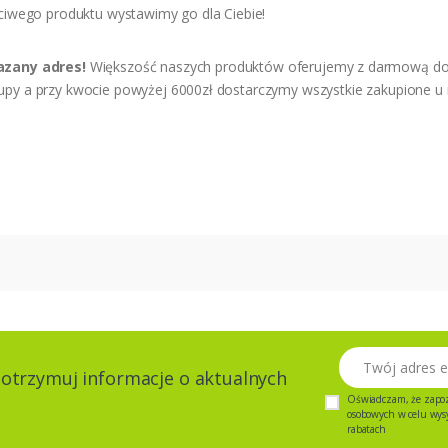
aściwego produktu wystawimy go dla Ciebie!
zany adres!
Większość naszych produktów oferujemy z darmową do
kupy a przy kwocie powyżej 6000zł dostarczymy wszystkie zakupione u 
Twój adres email
 otrzymuj informacje o aktualnych
Oświadczam, że zapo
osobowych w celu wysył
rabatach