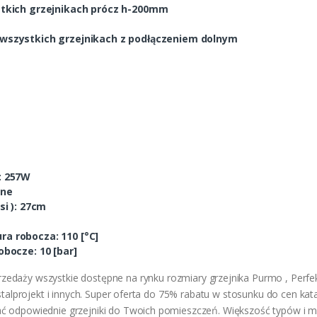
tkich grzejnikach prócz h-200mm
wszystkich grzejnikach z podłączeniem dolnym
: 257W
lne
si ): 27cm
a robocza: 110 [°C]
bocze: 10 [bar]
edaży wszystkie dostępne na rynku rozmiary grzejnika Purmo , Perfekt 
nstalprojekt i innych. Super oferta do 75% rabatu w stosunku do cen kat
ć odpowiednie grzejniki do Twoich pomieszczeń. Większość typów i mo