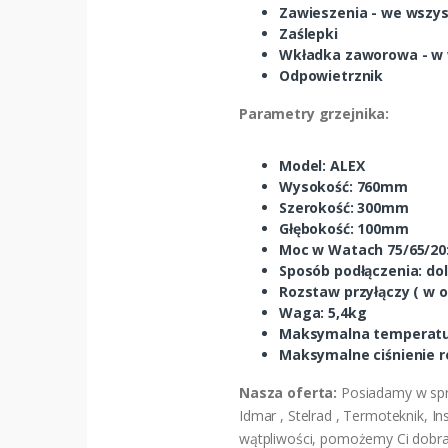
Zawieszenia - we wszys
Zaślepki
Wkładka zaworowa - w 
Odpowietrznik
Parametry grzejnika:
Model: ALEX
Wysokość: 760mm
Szerokość: 300mm
Głębokość: 100mm
Moc w Watach 75/65/20
Sposób podłączenia: do
Rozstaw przyłączy ( w o
Waga: 5,4kg
Maksymalna temperatur
Maksymalne ciśnienie ro
Nasza oferta:
Posiadamy w sprz
Idmar , Stelrad , Termoteknik, I
wątpliwości, pomożemy Ci dobra