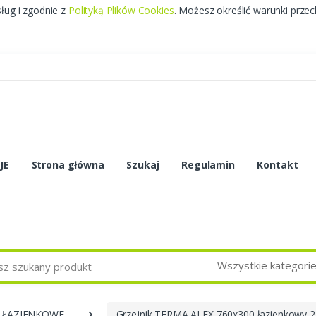
sług i zgodnie z
Polityką Plików Cookies
. Możesz określić warunki prze
JE
Strona główna
Szukaj
Regulamin
Kontakt
Wszystkie kategori
I ŁAZIENKOWE
Grzejnik TERMA ALEX 760x300 łazienkowy