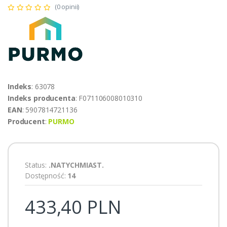
(0 opinii)
Indeks
: 63078
Indeks producenta
: F071106008010310
EAN
: 5907814721136
Producent
:
PURMO
Status:
.NATYCHMIAST.
Dostępność:
14
433,40 PLN