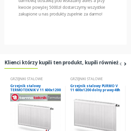
darmową dostawą pod wskazany adres a przy
kwocie powyżej 5000zł dostarczymy wszystkie
zakupione u nas produkty zupełnie za darmo!
Klienci którzy kupili ten produkt, kupili również
GRZEJNIKI STALOWE
GRZEJNIKI STALOWE
Grzejnik stalowy
Grzejnik stalowy PURMO V
TERMOTEKNIK V 11 600x1200
11 600x1200 dolny prawy48h
dolny prawy48h