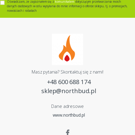
Oświadczam, że zapoznałem się z
komunikatem
dotyczącym przetwarzania moich
danych osobowych w celu wysyłania do mnie informacji o ofercie sklepu, tj. o promocjach,
nowościach i rabatach
Masz pytania? Skontaktuj się z nami!
+48 600 688 174
sklep@northbud.pl
Dane adresowe
www.northbud.pl