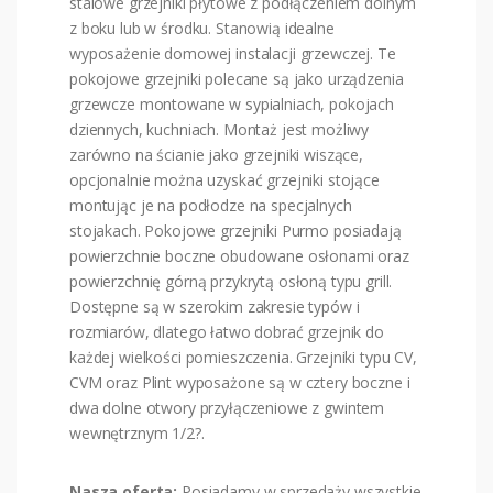
stalowe grzejniki płytowe z podłączeniem dolnym
z boku lub w środku. Stanowią idealne
wyposażenie domowej instalacji grzewczej. Te
pokojowe grzejniki polecane są jako urządzenia
grzewcze montowane w sypialniach, pokojach
dziennych, kuchniach. Montaż jest możliwy
zarówno na ścianie jako grzejniki wiszące,
opcjonalnie można uzyskać grzejniki stojące
montując je na podłodze na specjalnych
stojakach. Pokojowe grzejniki Purmo posiadają
powierzchnie boczne obudowane osłonami oraz
powierzchnię górną przykrytą osłoną typu grill.
Dostępne są w szerokim zakresie typów i
rozmiarów, dlatego łatwo dobrać grzejnik do
każdej wielkości pomieszczenia. Grzejniki typu CV,
CVM oraz Plint wyposażone są w cztery boczne i
dwa dolne otwory przyłączeniowe z gwintem
wewnętrznym 1/2?.
Nasza oferta:
Posiadamy w sprzedaży wszystkie