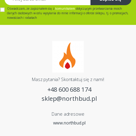
Oświadczam, że zapoznałem się z
komunikatem
dotyczącym przetwarzania moich
danych osobowych w celu wysyłania do mnie informacji o ofercie sklepu, tj. o promocjach,
nowościach i rabatach
Masz pytania? Skontaktuj się z nami!
+48 600 688 174
sklep@northbud.pl
Dane adresowe
www.northbud.pl