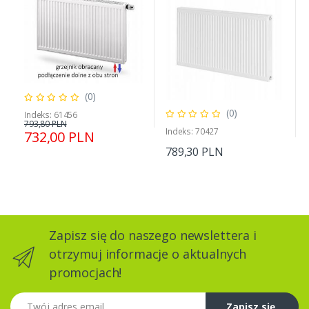
(0)
(0)
Indeks: 61456
793,80 PLN
Indeks: 70427
732,00 PLN
789,30 PLN
Zapisz się do naszego newslettera i
otrzymuj informacje o aktualnych
promocjach!
Twój adres email
Zapisz się