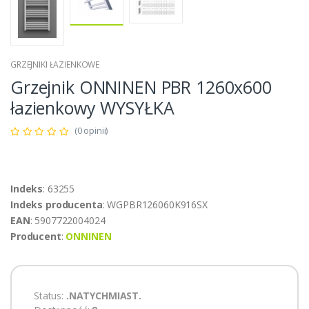
GRZEJNIKI ŁAZIENKOWE
Grzejnik ONNINEN PBR 1260x600
łazienkowy WYSYŁKA
(0 opinii)
Indeks
: 63255
Indeks producenta
: WGPBR126060K916SX
EAN
: 5907722004024
Producent
:
ONNINEN
Status:
.NATYCHMIAST.