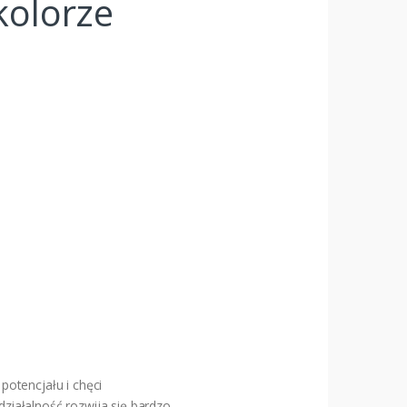
kolorze
otencjału i chęci
działalność rozwija się bardzo