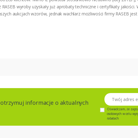
ASEB wyroby uzyskały już aprobaty techniczne i certyfikaty jakości. 
aszych aukcjach wzorów, jednak wachlarz możliwości firmy RASEB jest 
Twój adres email
 otrzymuj informacje o aktualnych
Oświadczam, że zapo
osobowych w celu wysył
rabatach