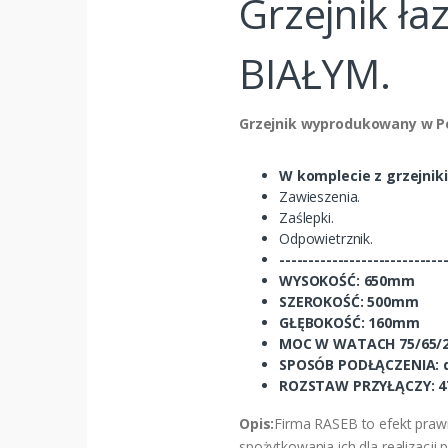
Grzejnik ł
BIAŁYM.
Grzejnik wyprodukowany w P
W komplecie z grzejnik
Zawieszenia.
Zaślepki.
Odpowietrznik.
----------------------------
WYSOKOŚĆ: 650mm
SZEROKOŚĆ: 500mm
GŁĘBOKOŚĆ: 160mm
MOC W WATACH 75/65/2
SPOSÓB PODŁĄCZENIA: 
ROZSTAW PRZYŁĄCZY: 
Opis:
Firma RASEB to efekt prawi
spożytkowania ich dla realizacji