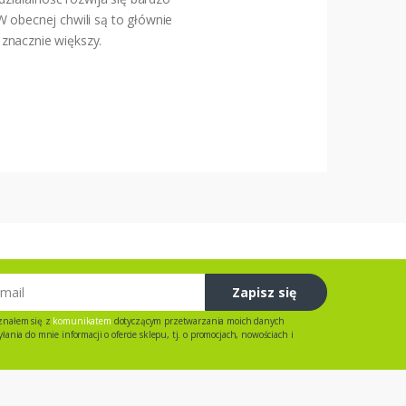
W obecnej chwili są to głównie
znacznie większy.
Zapisz się
znałem się z
komunikatem
dotyczącym przetwarzania moich danych
ania do mnie informacji o ofercie sklepu, tj. o promocjach, nowościach i