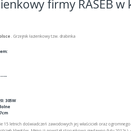
azienkowy firmy RASEB w 
olsce
. Grzejnik łazienkowy tzw. drabinka
iem:
-----
0: 305W
dolne
47cm
e 15 letnich doświadczeń zawodowych jej właścicieli oraz ogromnego p
 potrzeb klientów. Mimo iż powstali stosunkowo niedawno (luty 2012r.), 