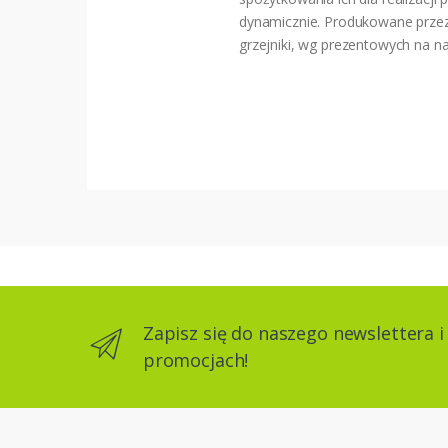
dynamicznie. Produkowane przez R
grzejniki, wg prezentowych na n
Zapisz się do naszego newslettera i
promocjach!