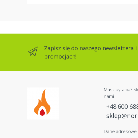
Zapisz się do naszego newslettera i
promocjach!
Masz pytania? Sk
nami!
+48 600 68
sklep@nor
Dane adresowe