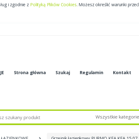
sług i zgodnie z
Polityką Plików Cookies
. Możesz określić warunki prze
JE
Strona główna
Szukaj
Regulamin
Kontakt
Wszystkie kategori
I ŁAZIENKOWE
Grzejnik łazienkowy PURMO KEA KEA 15 07