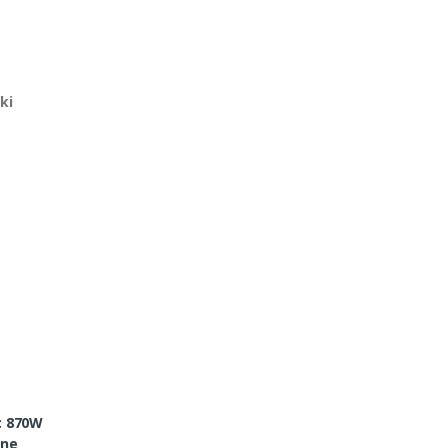
ki
: 870W
lne