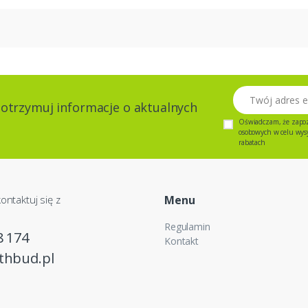
Twój adres email
 otrzymuj informacje o aktualnych
Oświadczam, że zapo
osobowych w celu wysył
rabatach
ontaktuj się z
Menu
Regulamin
8 174
Kontakt
thbud.pl