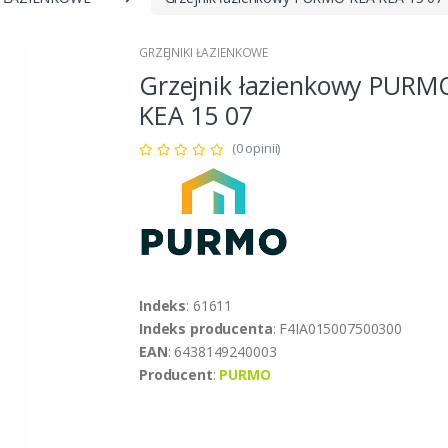
GRZEJNIKI ŁAZIENKOWE
Grzejnik łazienkowy PURM
KEA 15 07
(0 opinii)
Indeks
: 61611
Indeks producenta
: F4IA015007500300
EAN
: 6438149240003
Producent
:
PURMO