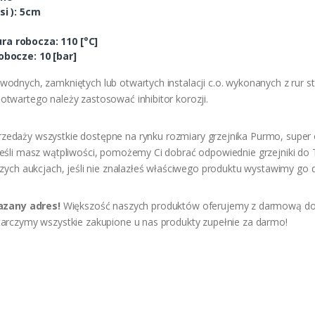
si ): 5cm
a robocza: 110 [°C]
bocze: 10 [bar]
dnych, zamkniętych lub otwartych instalacji c.o. wykonanych z rur st
twartego należy zastosować inhibitor korozji.
edaży wszystkie dostępne na rynku rozmiary grzejnika Purmo, super 
Jeśli masz wątpliwości, pomożemy Ci dobrać odpowiednie grzejniki d
zych aukcjach, jeśli nie znalazłeś właściwego produktu wystawimy go d
zany adres!
Większość naszych produktów oferujemy z darmową do
arczymy wszystkie zakupione u nas produkty zupełnie za darmo!