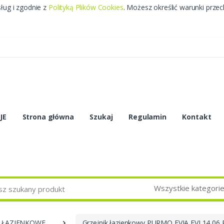
sług i zgodnie z
Polityką Plików Cookies
. Możesz określić warunki prze
JE
Strona główna
Szukaj
Regulamin
Kontakt
Wszystkie kategori
I ŁAZIENKOWE
Grzejnik łazienkowy PURMO EVIA EVI 14 06