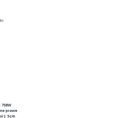
ki
: 758W
lne prawe
si ): 5cm