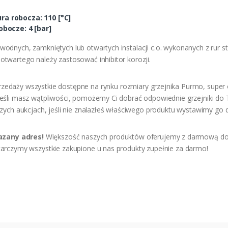
a robocza: 110 [°C]
bocze: 4 [bar]
dnych, zamkniętych lub otwartych instalacji c.o. wykonanych z rur st
twartego należy zastosować inhibitor korozji.
edaży wszystkie dostępne na rynku rozmiary grzejnika Purmo, super 
Jeśli masz wątpliwości, pomożemy Ci dobrać odpowiednie grzejniki d
zych aukcjach, jeśli nie znalazłeś właściwego produktu wystawimy go d
zany adres!
Większość naszych produktów oferujemy z darmową do
arczymy wszystkie zakupione u nas produkty zupełnie za darmo!