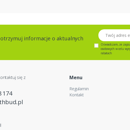
Twój adres email
 otrzymuj informacje o aktualnych
Oświadczam, że zapo
osobowych w celu wysył
rabatach
ontaktuj się z
Menu
Regulamin
8 174
Kontakt
thbud.pl
l