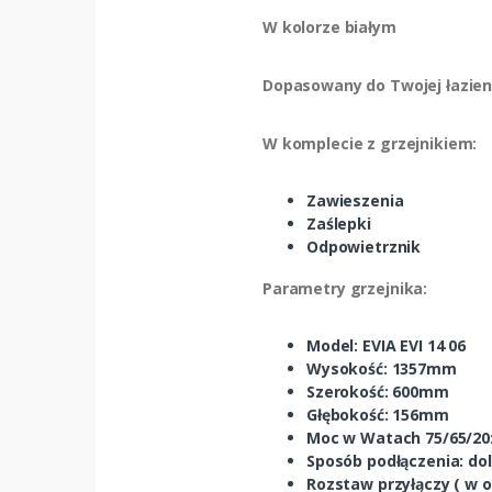
W kolorze białym
Dopasowany do Twojej łazien
W komplecie z grzejnikiem:
Zawieszenia
Zaślepki
Odpowietrznik
Parametry grzejnika:
Model: EVIA EVI 14 06
Wysokość: 1357mm
Szerokość: 600mm
Głębokość: 156mm
Moc w Watach 75/65/20
Sposób podłączenia: do
Rozstaw przyłączy ( w o