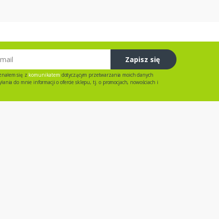
Zapisz się
znałem się z
komunikatem
dotyczącym przetwarzania moich danych
ania do mnie informacji o ofercie sklepu, tj. o promocjach, nowościach i