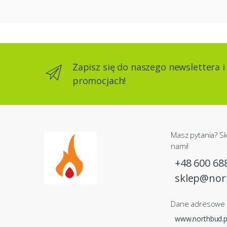
Zapisz się do naszego newslettera i
promocjach!
Masz pytania? Sk
nami!
+48 600 68
sklep@nor
Dane adresowe
www.northbud.p