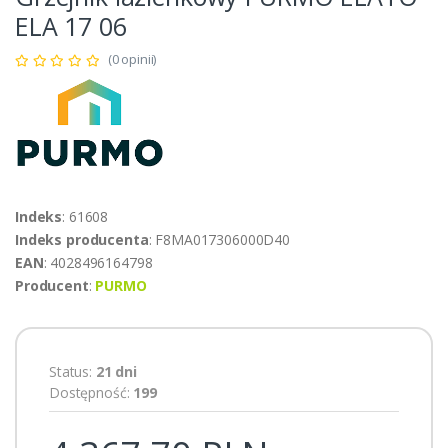
ELA 17 06
(0 opinii)
Indeks
: 61608
Indeks producenta
: F8MA017306000D40
EAN
: 4028496164798
Producent
:
PURMO
Status:
21 dni
Dostępność:
199