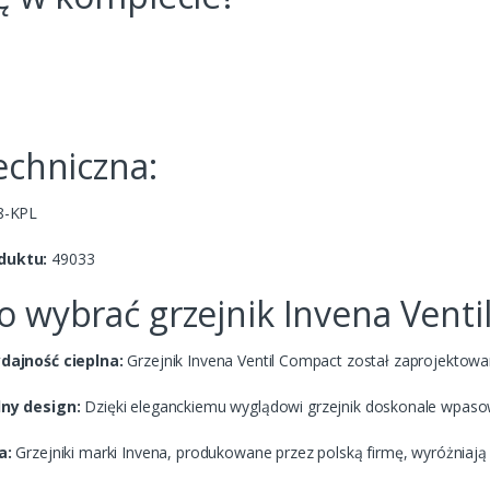
echniczna:
8-KPL
duktu:
49033
o wybrać grzejnik Invena Vent
dajność cieplna:
Grzejnik Invena Ventil Compact został zaprojektow
ny design:
Dzięki eleganckiemu wyglądowi grzejnik doskonale wpasow
a:
Grzejniki marki Invena, produkowane przez polską firmę, wyróżniają 