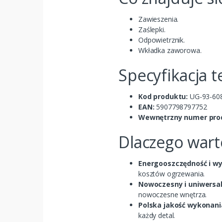
Zawieszenia.
Zaślepki.
Odpowietrznik.
Wkładka zaworowa.
Specyfikacja t
Kod produktu:
UG-93-60
EAN:
5907798797752
Wewnętrzny numer pro
Dlaczego wart
Energooszczędność i wy
kosztów ogrzewania.
Nowoczesny i uniwersal
nowoczesne wnętrza.
Polska jakość wykonani
każdy detal.