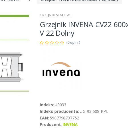
GRZEJNIKI STALOWE
Grzejnik INVENA CV22 600
V 22 Dolny
(0 opinii)
Indeks
: 49033
Indeks producenta
: UG-93-608-KPL
EAN
: 5907798797752
Producent
:
INVENA