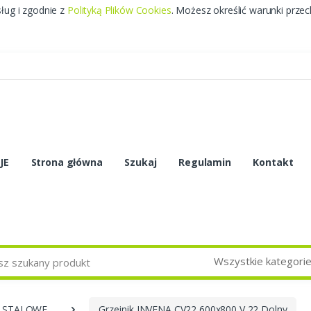
sług i zgodnie z
Polityką Plików Cookies
. Możesz określić warunki prze
JE
Strona główna
Szukaj
Regulamin
Kontakt
Wszystkie kategori
I STALOWE
Grzejnik INVENA CV22 600x800 V 22 Dolny