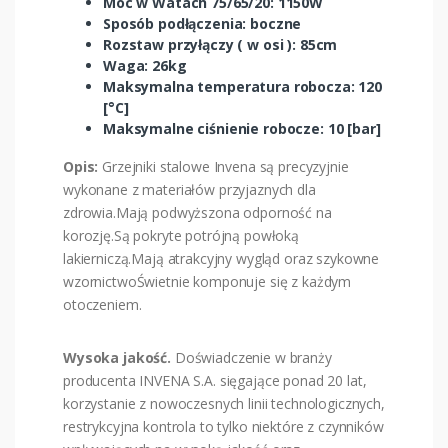
Moc w Watach 75/65/20: 1150W
Sposób podłączenia: boczne
Rozstaw przyłączy ( w osi ): 85cm
Waga: 26kg
Maksymalna temperatura robocza: 120
[°C]
Maksymalne ciśnienie robocze: 10 [bar]
Opis:
Grzejniki stalowe Invena są precyzyjnie
wykonane z materiałów przyjaznych dla
zdrowia.Mają podwyższona odporność na
korozję.Są pokryte potrójną powłoką
lakierniczą.Mają atrakcyjny wygląd oraz szykowne
wzornictwoŚwietnie komponuje się z każdym
otoczeniem.
Wysoka jakość.
Doświadczenie w branży
producenta INVENA S.A. sięgające ponad 20 lat,
korzystanie z nowoczesnych linii technologicznych,
restrykcyjna kontrola to tylko niektóre z czynników