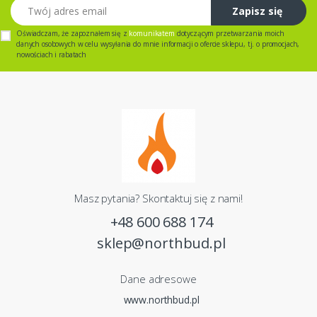
Twój adres email
Zapisz się
Oświadczam, że zapoznałem się z
komunikatem
dotyczącym przetwarzania moich
danych osobowych w celu wysyłania do mnie informacji o ofercie sklepu, tj. o promocjach,
nowościach i rabatach
Masz pytania? Skontaktuj się z nami!
+48 600 688 174
sklep@northbud.pl
Dane adresowe
www.northbud.pl