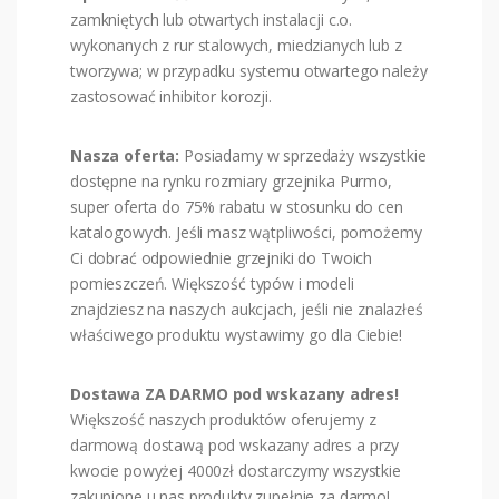
zamkniętych lub otwartych instalacji c.o.
wykonanych z rur stalowych, miedzianych lub z
tworzywa; w przypadku systemu otwartego należy
zastosować inhibitor korozji.
Nasza oferta:
Posiadamy w sprzedaży wszystkie
dostępne na rynku rozmiary grzejnika Purmo,
super oferta do 75% rabatu w stosunku do cen
katalogowych. Jeśli masz wątpliwości, pomożemy
Ci dobrać odpowiednie grzejniki do Twoich
pomieszczeń. Większość typów i modeli
znajdziesz na naszych aukcjach, jeśli nie znalazłeś
właściwego produktu wystawimy go dla Ciebie!
Dostawa ZA DARMO pod wskazany adres!
Większość naszych produktów oferujemy z
darmową dostawą pod wskazany adres a przy
kwocie powyżej 4000zł dostarczymy wszystkie
zakupione u nas produkty zupełnie za darmo!