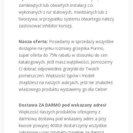
zamkniętych lub otwartych instalacji c.o.
wykonanych z rur stalowych, miedzianych lub z
tworzywa; w przypadku systemu otwartego należy
zastosować inhibitor korozji.
Nasza oferta:
Posiadamy w sprzedaży wszystkie
dostępne na rynku rozmiary grzejnika Purmo,
super oferta do 75% rabatu w stosunku do cen
katalogowych. Jeśli masz wątpliwości, pomożemy
Ci dobrać odpowiednie grzejniki do Twoich
pomieszczeń. Większość typów i modeli
znajdziesz na naszych aukcjach, jeśli nie znalazłeś
właściwego produktu wystawimy go dla Ciebie!
Dostawa ZA DARMO pod wskazany adres!
Większość naszych produktów oferujemy z
darmową dostawą pod wskazany adres a przy
kwocie powyżej 4000zł dostarczymy wszystkie
zakupione u nas produkty zupełnie za darmo!