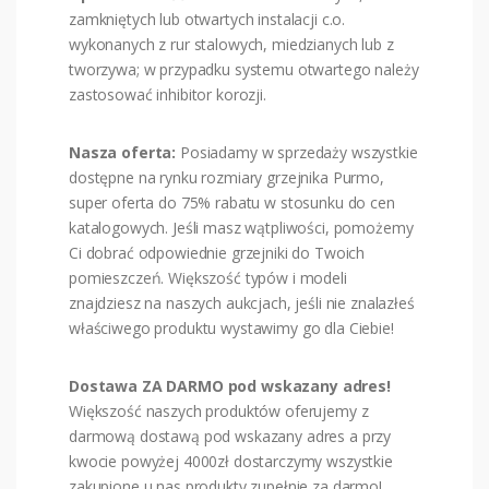
zamkniętych lub otwartych instalacji c.o.
wykonanych z rur stalowych, miedzianych lub z
tworzywa; w przypadku systemu otwartego należy
zastosować inhibitor korozji.
Nasza oferta:
Posiadamy w sprzedaży wszystkie
dostępne na rynku rozmiary grzejnika Purmo,
super oferta do 75% rabatu w stosunku do cen
katalogowych. Jeśli masz wątpliwości, pomożemy
Ci dobrać odpowiednie grzejniki do Twoich
pomieszczeń. Większość typów i modeli
znajdziesz na naszych aukcjach, jeśli nie znalazłeś
właściwego produktu wystawimy go dla Ciebie!
Dostawa ZA DARMO pod wskazany adres!
Większość naszych produktów oferujemy z
darmową dostawą pod wskazany adres a przy
kwocie powyżej 4000zł dostarczymy wszystkie
zakupione u nas produkty zupełnie za darmo!