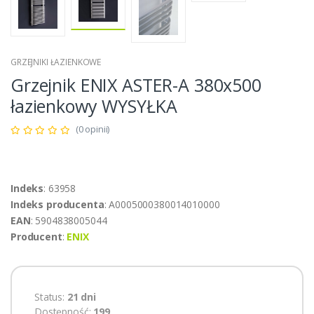
GRZEJNIKI ŁAZIENKOWE
Grzejnik ENIX ASTER-A 380x500
łazienkowy WYSYŁKA
(0 opinii)
Indeks
: 63958
Indeks producenta
: A0005000380014010000
EAN
: 5904838005044
Producent
:
ENIX
Status:
21 dni
Dostępność:
199