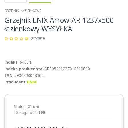
GRZEJNIKI ŁAZIENKOWE
Grzejnik ENIX Arrow-AR 1237x500
łazienkowy WYSYŁKA
(0 opinii)
Indeks
: 64004
Indeks producenta
: AR005001237014010000
EAN
: 5904838048362
Producent
:
ENIX
Status:
21 dni
Dostępność:
199