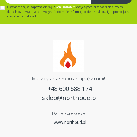
Oświadczam, że zapoznałem się z
komunikatem
dotyczącym przetwarzania moich
danych osobowych w celu wysyłania do mnie informacji o ofercie sklepu, tj. o promocjach,
nowościach i rabatach
Masz pytania? Skontaktuj się z nami!
+48 600 688 174
sklep@northbud.pl
Dane adresowe
www.northbud.pl