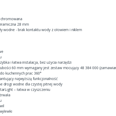
a chromowana
ceramiczna 28 mm
 wodne - brak kontaktu wody z ołowiem i niklem
we
u
ybka i łatwa instalacja, bez użycia narzędzi
grubości 60 mm wymagany jest zestaw mocujący 48 384 000 (zamawia
 do kuchennych prac 360°
rantujący najwyższą funkcjonalność
drogi wodne dla czystej pitnej wody
arLight – łatwa w czyszczeniu
trwała
u
wil
wylewki