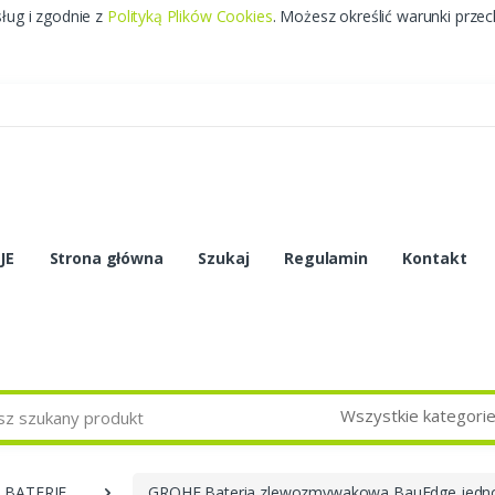
sług i zgodnie z
Polityką Plików Cookies
. Możesz określić warunki prze
JE
Strona główna
Szukaj
Regulamin
Kontakt
Wszystkie kategori
BATERIE
GROHE Bateria zlewozmywakowa BauEdge jed