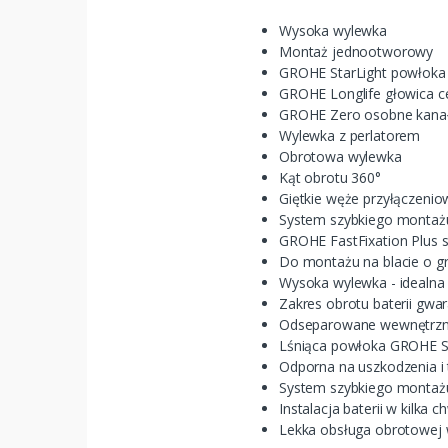
Wysoka wylewka
Montaż jednootworowy
GROHE StarLight powłok
GROHE Longlife głowica 
GROHE Zero osobne kanały
Wylewka z perlatorem
Obrotowa wylewka
Kąt obrotu 360°
Giętkie węże przyłączenio
System szybkiego montaż
GROHE FastFixation Plus sz
Do montażu na blacie o 
Wysoka wylewka - idealna
Zakres obrotu baterii gwa
Odseparowane wewnętrzne 
Lśniąca powłoka GROHE St
Odporna na uszkodzenia i 
System szybkiego montaż
Instalacja baterii w kilka ch
Lekka obsługa obrotowej 