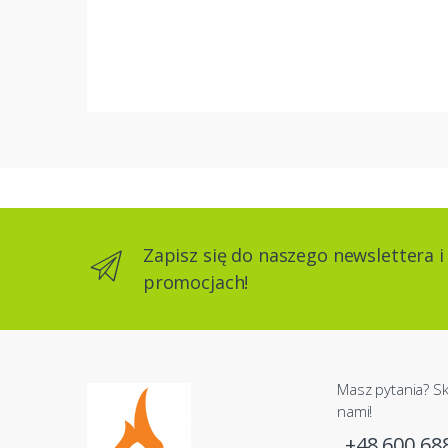
Zapisz się do naszego newslettera i
promocjach!
Masz pytania? Sk
nami!
+48 600 68