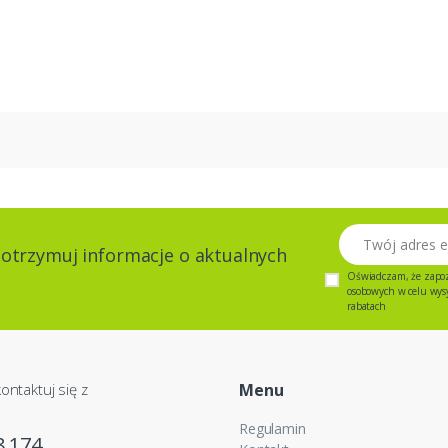
Twój adres email
 otrzymuj informacje o aktualnych
Oświadczam, że zapo
osobowych w celu wysył
rabatach
ontaktuj się z
Menu
Regulamin
8 174