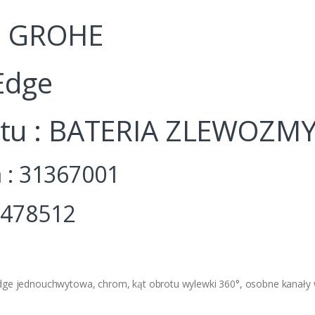
 : GROHE
Edge
ktu : BATERIA ZLEWOZ
 : 31367001
6478512
M
e jednouchwytowa, chrom, kąt obrotu wylewki 360°, osobne kanały 