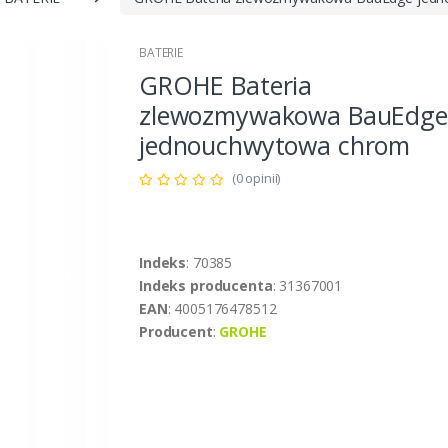
BATERIE
GROHE Bateria
zlewozmywakowa BauEdge
jednouchwytowa chrom
(0 opinii)
Indeks
: 70385
Indeks producenta
: 31367001
EAN
: 4005176478512
Producent
:
GROHE