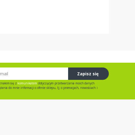
Zapisz się
znałem się z
komunikatem
dotyczącym przetwarzania moich danych
ania do mnie informacji o ofercie sklepu, tj. o promocjach, nowościach i