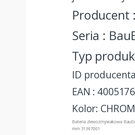
Producent
Seria : Bau
Typ produ
ID producenta
EAN : 400517
Kolor: CHRO
Bateria zlewozmywakowa BauEdg
mm 31367001